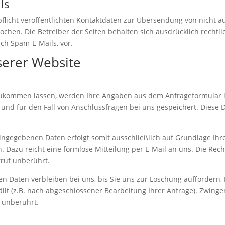
ls
icht veröffentlichten Kontaktdaten zur Übersendung von nicht a
chen. Die Betreiber der Seiten behalten sich ausdrücklich rechtli
h Spam-E-Mails, vor.
serer Website
zukommen lassen, werden Ihre Angaben aus dem Anfrageformular i
nd für den Fall von Anschlussfragen bei uns gespeichert. Diese D
ngegebenen Daten erfolgt somit ausschließlich auf Grundlage Ihrer E
n. Dazu reicht eine formlose Mitteilung per E-Mail an uns. Die Rec
ruf unberührt.
n Daten verbleiben bei uns, bis Sie uns zur Löschung auffordern, 
ällt (z.B. nach abgeschlossener Bearbeitung Ihrer Anfrage). Zwin
 unberührt.