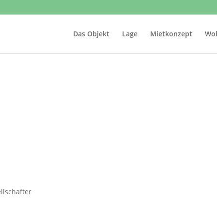
Das Objekt
Lage
Mietkonzept
Wo
llschafter