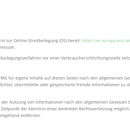
rm zur Online-Streitbeilegung (OS) bereit:
https://ec.europa.eu/c
pressum.
reitbeilegungsverfahren vor einer Verbraucherschlichtungsstelle te
TMG für eigene Inhalte auf diesen Seiten nach den allgemeinen Ge
rpflichtet, übermittelte oder gespeicherte fremde Informationen z
.
g der Nutzung von Informationen nach den allgemeinen Gesetzen b
m Zeitpunkt der Kenntnis einer konkreten Rechtsverletzung mögli
 umgehend entfernen.